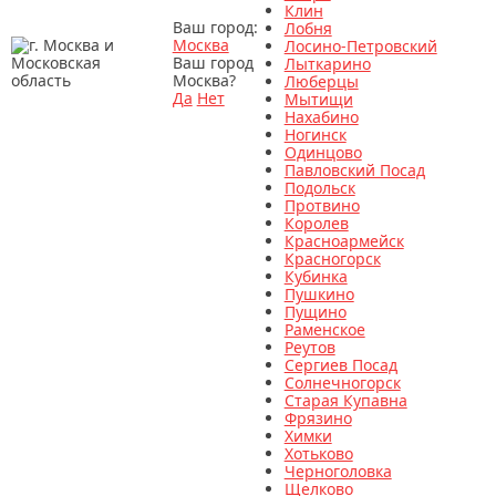
Клин
Ваш город:
Лобня
Москва
Лосино-Петровский
Ваш город
Лыткарино
Москва?
Люберцы
Да
Нет
Мытищи
Нахабино
Ногинск
Одинцово
Павловский Посад
Подольск
Протвино
Королев
Красноармейск
Красногорск
Кубинка
Пушкино
Пущино
Раменское
Реутов
Сергиев Посад
Солнечногорск
Старая Купавна
Фрязино
Химки
Хотьково
Черноголовка
Щелково