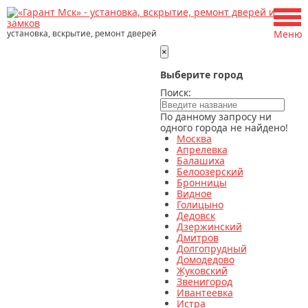
установка, вскрытие, ремонт дверей
Меню
×
Выберите город
Поиск:
По данному запросу ни
одного города не найдено!
Москва
Апрелевка
Балашиха
Белоозерский
Бронницы
Видное
Голицыно
Дедовск
Дзержинский
Дмитров
Долгопрудный
Домодедово
Жуковский
Звенигород
Ивантеевка
Истра