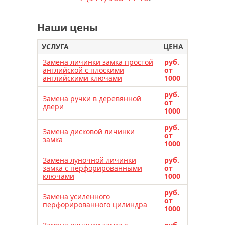
Наши цены
УСЛУГА
ЦЕНА
Замена личинки замка простой
руб.
английской с плоскими
от
английскими ключами
1000
руб.
Замена ручки в деревянной
от
двери
1000
руб.
Замена дисковой личинки
от
замка
1000
Замена луночной личинки
руб.
замка с перфорированными
от
ключами
1000
руб.
Замена усиленного
от
перфорированного цилиндра
1000