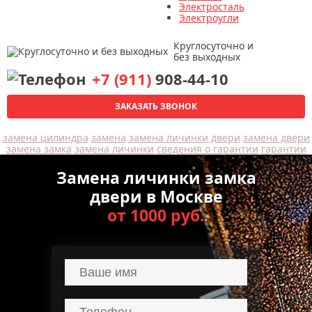
Электросталь
Электроугли
Круглосуточно и
без выходных
+7 (911)
908-44-10
ЗАКАЗАТЬ ЗВОНОК
замена цилиндра
замена
замена личинки двери
замена двери
замена замка
замена личинки
сведения о гарантии
гарантии
Замена личинки замка
двери в Москве
от 1000 руб.