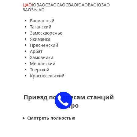
ЦАО
ЮВАО
СЗАО
САО
СВАО
ЮАО
ВАО
ЮЗАО
ЗАО
ЗелАО
Басманный
Таганский
Замоскворечье
Якиманка
Пресненский
Арбат
Хамовники
Мещанский
Тверской
Красносельский
Приезд по адресам станций
метро
Смотреть полностью