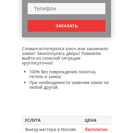
вскрытие металлической двери
вскрытие дверных замков
вскрытие замков сейфов
вскрытие гаражей
вскрытие замков автомобилей
вскрытие сувальдного замка
Сломался/потерялся ключ или заклинило
замок? Захлопнулась дверь? Поможем
вскрытие мебельных замков
выйти из сложной ситуации
круглосуточно!
замена замков в межкомнатной двери
100% без повреждения полотна,
ремонт металлической двери
петель и замка;
открыть задвижку двери
При необходимости заменим замок на
любой другой.
не открывается замок двери
замки открыты, но дверь не открывается
захлопнулась дверь
регулировка дверей
УСЛУГА
ЦЕНА
вскрыть китайскую дверь
Выезд мастера в Москве
бесплатно