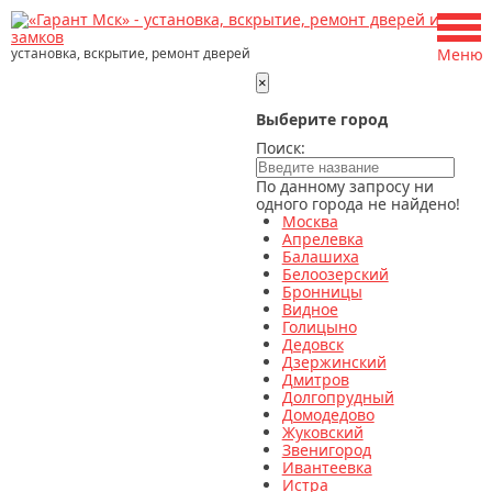
установка, вскрытие, ремонт дверей
Меню
×
Выберите город
Поиск:
По данному запросу ни
одного города не найдено!
Москва
Апрелевка
Балашиха
Белоозерский
Бронницы
Видное
Голицыно
Дедовск
Дзержинский
Дмитров
Долгопрудный
Домодедово
Жуковский
Звенигород
Ивантеевка
Истра