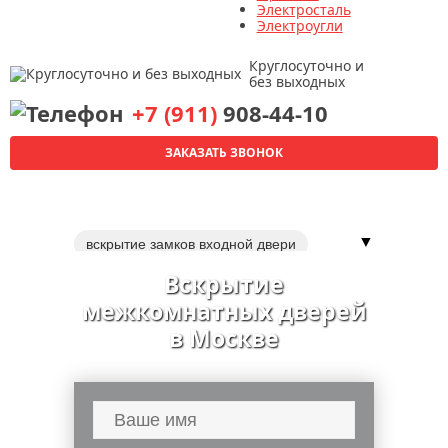
Электросталь
Электроугли
Круглосуточно и
без выходных
+7 (911)
908-44-10
ЗАКАЗАТЬ ЗВОНОК
▼
вскрытие замков входной двери
вскрытие металлических дверей
Вскрытие
вскрытие замка сейфа
межкомнатных дверей
вскрытие автомобилей
в Москве
вскрытие квартир
установка замка в межкомнатную дверь
ремонт входной металлической двери
двери
вскрытие замков дверей