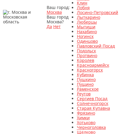
Клин
Ваш город:
Лобня
Москва
Лосино-Петровский
Ваш город
Лыткарино
Москва?
Люберцы
Да
Нет
Мытищи
Нахабино
Ногинск
Одинцово
Павловский Посад
Подольск
Протвино
Королев
Красноармейск
Красногорск
Кубинка
Пушкино
Пущино
Раменское
Реутов
Сергиев Посад
Солнечногорск
Старая Купавна
Фрязино
Химки
Хотьково
Черноголовка
Щелково