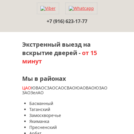
+7 (916) 623-17-77
Экстренный выезд на
вскрытие дверей -
от 15
минут
Мы в районах
ЦАО
ЮВАО
СЗАО
САО
СВАО
ЮАО
ВАО
ЮЗАО
ЗАО
ЗелАО
Басманный
Таганский
Замоскворечье
Якиманка
Пресненский
Арбат