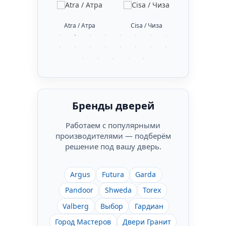
bus / Абус
Atra / Атра
Cisa / Чиза
DiSec / Ди
Бренды дверей
Работаем с популярными
производителями — подберём
решение под вашу дверь.
Argus
Futura
Garda
Pandoor
Shweda
Torex
Valberg
Выбор
Гардиан
Город Мастеров
Двери Гранит